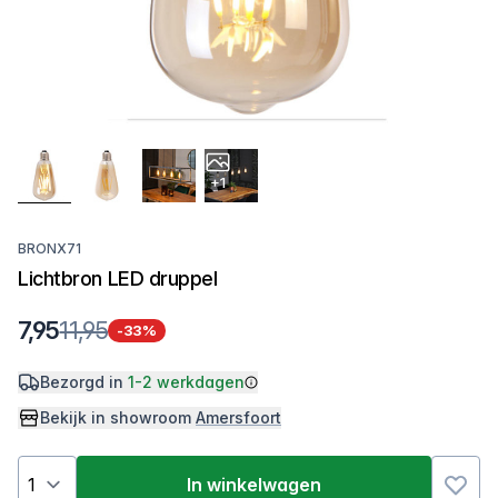
+1
BRONX71
Lichtbron LED druppel
7,95
11,95
-33%
Bezorgd in
1-2 werkdagen
Bekijk in showroom
Amersfoort
In winkelwagen