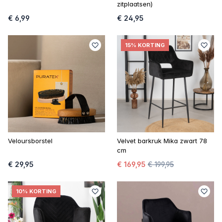
zitplaatsen)
€ 6,99
€ 24,95
15% KORTING
Veloursborstel
Velvet barkruk Mika zwart 78
cm
€ 29,95
€ 169,95
€ 199,95
10% KORTING