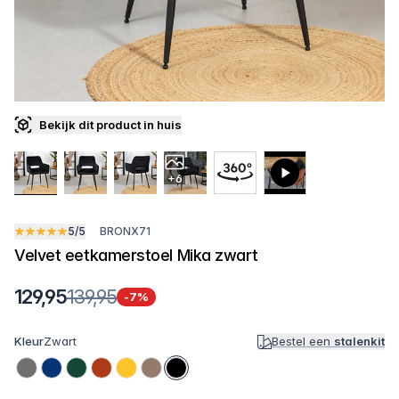
Bekijk dit product in huis
+6
5/5
BRONX71
Velvet eetkamerstoel Mika zwart
129,95
139,95
-7%
Kleur
Zwart
Bestel een
stalenkit