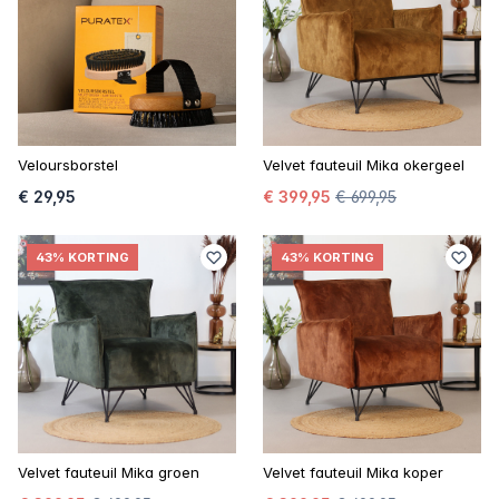
Veloursborstel
Velvet fauteuil Mika okergeel
€ 29,95
€ 399,95
€ 699,95
43% KORTING
43% KORTING
Velvet fauteuil Mika groen
Velvet fauteuil Mika koper