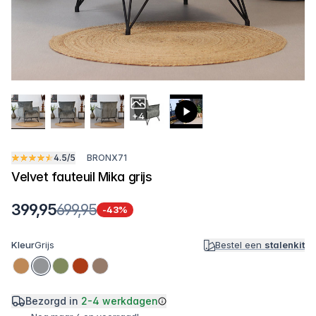
+4
4.5/5
BRONX71
Velvet fauteuil Mika grijs
399,95
699,95
-43%
Kleur
Grijs
Bestel een
stalenkit
Bezorgd in
2-4 werkdagen