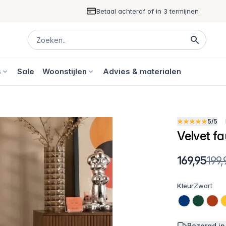
Betaal achteraf of in 3 termijnen
s
Sale
Woonstijlen
Advies & materialen
5/5
Velvet f
169,95
199,
Kleur
Zwart
Bezorgd in