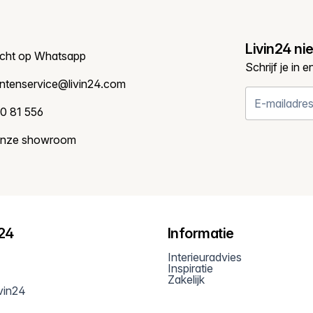
Livin24 ni
icht op Whatsapp
Schrijf je in 
antenservice@livin24.com
0 81 556
onze showroom
n24
Informatie
Interieuradvies
Inspiratie
Zakelijk
ivin24