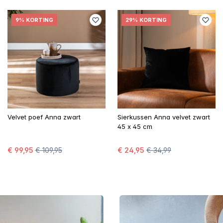
9% KORTING
29% KORTING
Velvet poef Anna zwart
Sierkussen Anna velvet zwart
45 x 45 cm
€ 99,95
€ 109,95
€ 24,95
€ 34,99