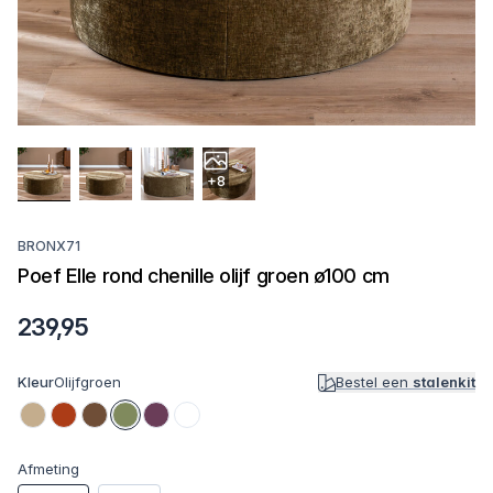
+8
BRONX71
Poef Elle rond chenille olijf groen ø100 cm
239,95
Kleur
Olijfgroen
Bestel een
stalenkit
Afmeting