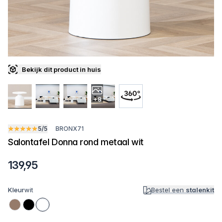
Bekijk dit product in huis
+8
5/5
BRONX71
Salontafel Donna rond metaal wit
139,95
Kleur
wit
Bestel een
stalenkit