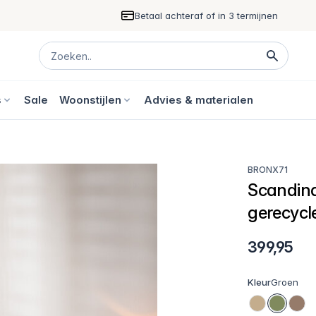
Betaal achteraf of in 3 termijnen
s
Sale
Woonstijlen
Advies & materialen
BRONX71
Scandin
gerecycl
399,95
Kleur
Groen