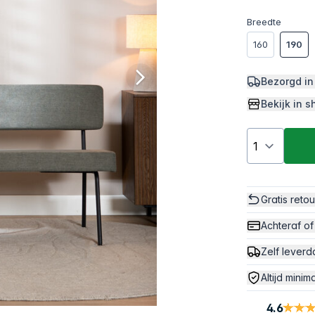
Breedte
160
190
Bezorgd in
Bekijk in
Gratis reto
Achteraf of
Zelf leverd
Altijd minim
4.6