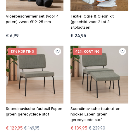
Vloerbeschermer set (voor 4
Textiel Care & Clean kit
poten) zwart Ø19-25 mm
(geschikt voor 2 tot 3
zitplaatsen)
€ 6,99
€ 24,95
13% KORTING
42% KORTING
Scandinavische fauteuil Espen
Scandinavische fauteuil en
groen gerecyclede stof
hocker Espen groen
gerecyclede stof
€ 129,95
€ 149,95
€ 139,95
€ 239,90