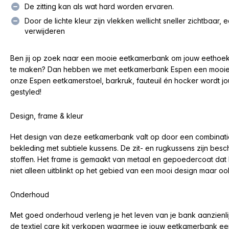
De zitting kan als wat hard worden ervaren.
Door de lichte kleur zijn vlekken wellicht sneller zichtbaar, 
verwijderen
Ben jij op zoek naar een mooie eetkamerbank om jouw eethoe
te maken? Dan hebben we met eetkamerbank Espen een mooie op
onze Espen eetkamerstoel, barkruk, fauteuil én hocker wordt jo
gestyled!
Design, frame & kleur
Het design van deze eetkamerbank valt op door een combinatie
bekleding met subtiele kussens. De zit- en rugkussens zijn besc
stoffen. Het frame is gemaakt van metaal en gepoedercoat da
niet alleen uitblinkt op het gebied van een mooi design maar ook 
Onderhoud
Met goed onderhoud verleng je het leven van je bank aanzienlij
de textiel care kit verkopen waarmee je jouw eetkamerbank ee