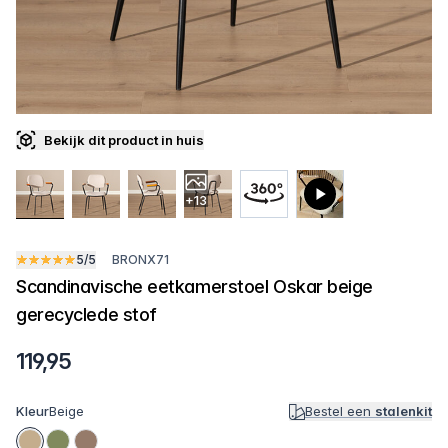
Bekijk dit product in huis
+13
5/5
BRONX71
Scandinavische eetkamerstoel Oskar beige
gerecyclede stof
119,95
Kleur
Beige
Bestel een
stalenkit