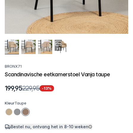
+1
BRONX71
Scandinavische eetkamerstoel Vanja taupe
199,95
229,95
-13%
Kleur
Taupe
Bestel nu, ontvang het in
8-10 weken