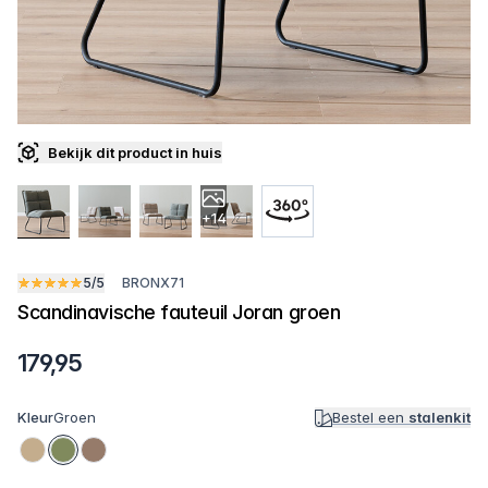
Bekijk dit product in huis
+14
5/5
BRONX71
Scandinavische fauteuil Joran groen
179,95
Kleur
Groen
Bestel een
stalenkit