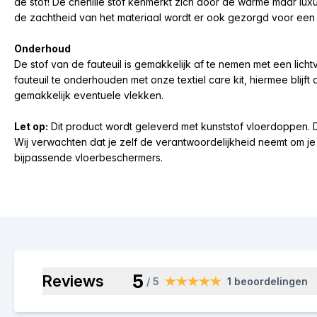
de stof! De chenille stof kenmerkt zich door de warme maar luxueu
de zachtheid van het materiaal wordt er ook gezorgd voor een 
Onderhoud
De stof van de fauteuil is gemakkelijk af te nemen met een lich
fauteuil te onderhouden met onze textiel care kit, hiermee blijft
gemakkelijk eventuele vlekken.
Let op:
Dit product wordt geleverd met kunststof vloerdoppen. Dit
Wij verwachten dat je zelf de verantwoordelijkheid neemt om j
bijpassende vloerbeschermers.
5
Reviews
/ 5
1 beoordelingen