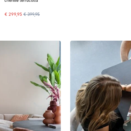
chenille terracotta
€ 299,95
€ 399,95