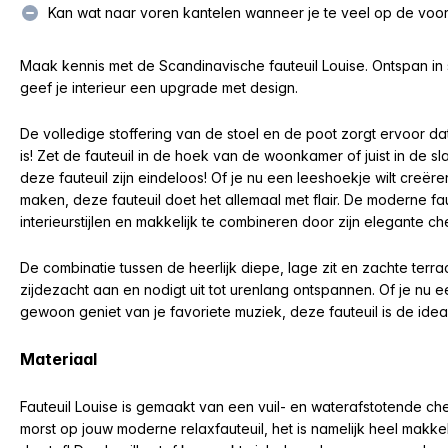
Kan wat naar voren kantelen wanneer je te veel op de voorka
Maak kennis met de Scandinavische fauteuil Louise. Ontspan in s
geef je interieur een upgrade met design.
De volledige stoffering van de stoel en de poot zorgt ervoor d
is! Zet de fauteuil in de hoek van de woonkamer of juist in de 
deze fauteuil zijn eindeloos! Of je nu een leeshoekje wilt creër
maken, deze fauteuil doet het allemaal met flair. De moderne fau
interieurstijlen en makkelijk te combineren door zijn elegante che
De combinatie tussen de heerlijk diepe, lage zit en zachte terra
zijdezacht aan en nodigt uit tot urenlang ontspannen. Of je nu ee
gewoon geniet van je favoriete muziek, deze fauteuil is de ide
Materiaal
Fauteuil Louise is gemaakt van een vuil- en waterafstotende che
morst op jouw moderne relaxfauteuil, het is namelijk heel makkel