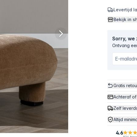
Levertijd 
Bekijk in
Sorry, we
Ontvang een
Gratis reto
Achteraf of
Zelf leverd
Altijd minim
4.6