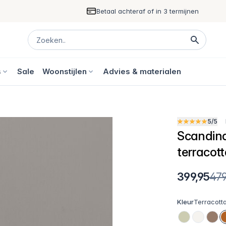
Betaal achteraf of in 3 termijnen
s
Sale
Woonstijlen
Advies & materialen
5/5
Scandinav
terracot
399,95
479
Kleur
Terracott