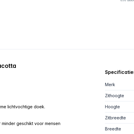
836 beoo
acotta
Specificatie
Merk
Zithoogte
me lichtvochtige doek.
Hoogte
Zitbreedte
oor minder geschikt voor mensen
Breedte