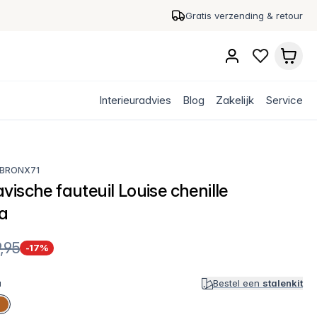
Gratis verzending & retour
Interieuradvies
Blog
Zakelijk
Service
BRONX71
ische fauteuil Louise chenille
ta
,95
-17%
a
Bestel een
stalenkit