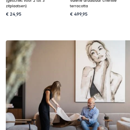
(geschikt voor 2 tot 3
Valerie draaibaar chenille
zitplaatsen)
terracotta
€ 24,95
€ 499,95