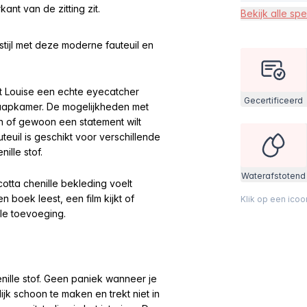
nt van de zitting zit.
Bekijk alle spe
tijl met deze moderne fauteuil en
at Louise een echte eyecatcher
Gecertificeerd
slaapkamer. De mogelijkheden met
en of gewoon een statement wilt
teuil is geschikt voor verschillende
nille stof.
Waterafstotend
cotta chenille bekleding voelt
n boek leest, een film kijkt of
Klik op een ico
ale toevoeging.
nille stof. Geen paniek wanneer je
ijk schoon te maken en trekt niet in