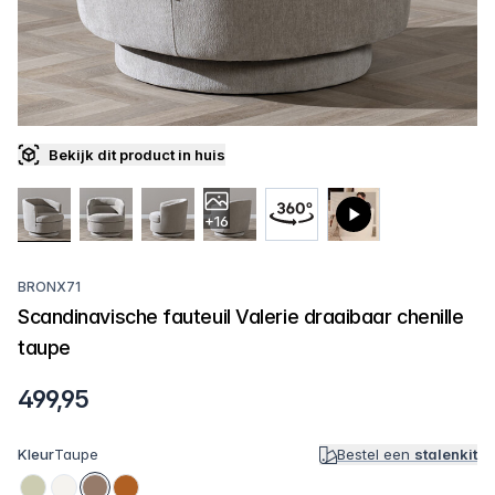
Bekijk dit product in huis
+16
BRONX71
Scandinavische fauteuil Valerie draaibaar chenille
taupe
499,95
Kleur
Taupe
Bestel een
stalenkit