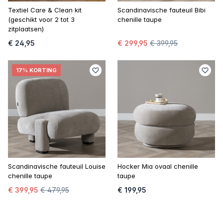
Textiel Care & Clean kit
Scandinavische fauteuil Bibi
(geschikt voor 2 tot 3
chenille taupe
zitplaatsen)
€ 24,95
€ 299,95
€ 399,95
17% KORTING
Scandinavische fauteuil Louise
Hocker Mia ovaal chenille
chenille taupe
taupe
€ 399,95
€ 479,95
€ 199,95