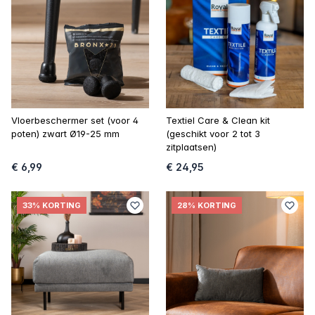
Vloerbeschermer set (voor 4
Textiel Care & Clean kit
poten) zwart Ø19-25 mm
(geschikt voor 2 tot 3
zitplaatsen)
€ 6,99
€ 24,95
33% KORTING
28% KORTING