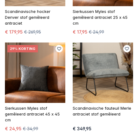
Scandinavische hocker
Sierkussen Myles stof
Denver stof gemêleerd
gemêleerd antraciet 25 x 45
antraciet
cm
€ 179,95
€ 269,95
€ 17,95
€ 24,99
29% KORTING
Sierkussen Myles stof
Scandinavische fauteuil Merle
gemêleerd antraciet 45 x 45
antraciet stof gemêleerd
cm
€ 24,95
€ 34,99
€ 349,95