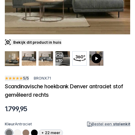
Bekijk dit product in huis
+10
5/5
BRONX71
Scandinavische hoekbank Denver antraciet stof
gemêleerd rechts
1.799,95
Kleur
Antraciet
Bestel een
stalenkit
+
22
meer