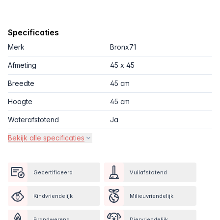
Specificaties
Merk
Bronx71
Afmeting
45 x 45
Breedte
45 cm
Hoogte
45 cm
Waterafstotend
Ja
Bekijk alle specificaties
Gecertificeerd
Vuilafstotend
Kindvriendelijk
Milieuvriendelijk
Brandwerend
Diervriendelijk