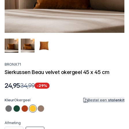
BRONX71
Sierkussen Beau velvet okergeel 45 x 45 cm
24,95
34,99
-29%
Kleur
Okergeel
Bestel een
stalenkit
Afmeting