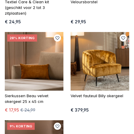
Textiel Care & Clean kit
Veloursborstel
(geschikt voor 2 tot 3
zitplaatsen)
€ 24,95
€ 29,95
28% KORTING
Sierkussen Beau velvet
Velvet fauteuil Billy okergeel
okergeel 25 x 45 cm
€ 17,95
€ 24,99
€ 379,95
9% KORTING