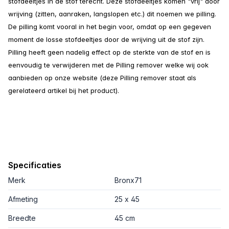
stofdeeltjes in de stof terecht. Deze stofdeeltjes komen "vrij" door
wrijving (zitten, aanraken, langslopen etc.) dit noemen we pilling.
De pilling komt vooral in het begin voor, omdat op een gegeven
moment de losse stofdeeltjes door de wrijving uit de stof zijn.
Pilling heeft geen nadelig effect op de sterkte van de stof en is
eenvoudig te verwijderen met de Pilling remover welke wij ook
aanbieden op onze website (deze Pilling remover staat als
gerelateerd artikel bij het product).
Specificaties
Merk
Bronx71
Afmeting
25 x 45
Breedte
45 cm