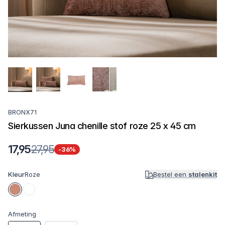
BRONX71
Sierkussen Juna chenille stof roze 25 x 45 cm
17,95
27,95
-36%
Kleur
Roze
Bestel een
stalenkit
Afmeting