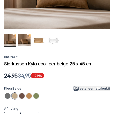
BRONX71
Sierkussen Kyla eco-leer beige 25 x 45 cm
24,95
34,95
-29%
Kleur
Beige
Bestel een
stalenkit
Afmeting