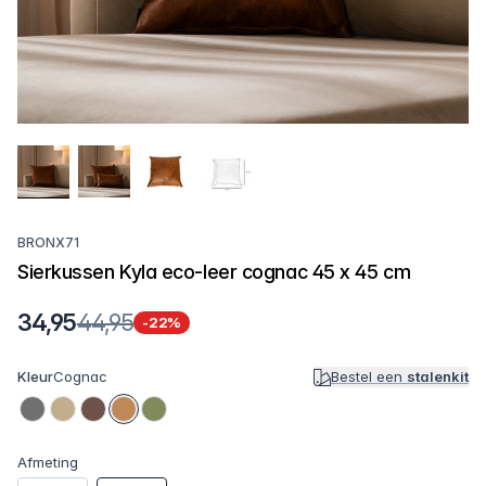
BRONX71
Sierkussen Kyla eco-leer cognac 45 x 45 cm
34,95
44,95
-22%
Kleur
Cognac
Bestel een
stalenkit
Afmeting