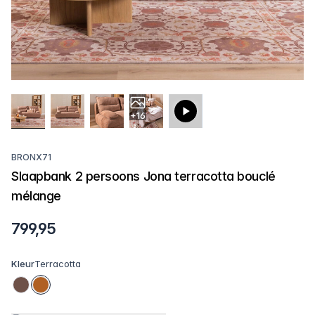
+16
BRONX71
Slaapbank 2 persoons Jona terracotta bouclé
mélange
799,95
Kleur
Terracotta