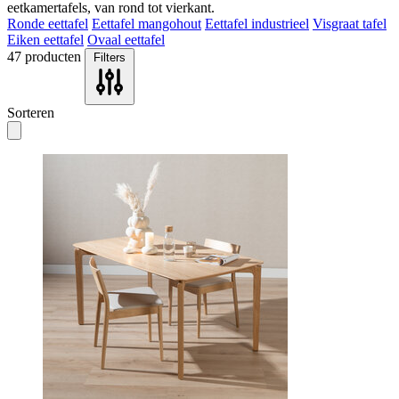
eetkamertafels, van rond tot vierkant.
Ronde eettafel
Eettafel mangohout
Eettafel industrieel
Visgraat tafel
Eiken eettafel
Ovaal eettafel
47
producten
Filters
Sorteren