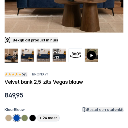
Bekijk dit product in huis
+13
5/5
BRONX71
Velvet bank 2,5-zits Vegas blauw
849,95
Kleur
Blauw
Bestel een
stalenkit
+
24
meer