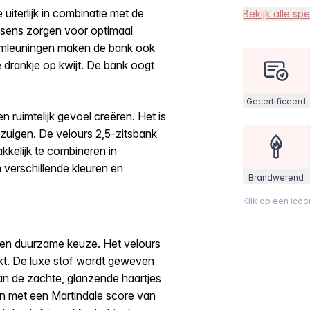
 uiterlijk in combinatie met de
Bekijk alle spe
ssens zorgen voor optimaal
armleuningen maken de bank ook
e drankje op kwijt. De bank oogt
Gecertificeerd
 ruimtelijk gevoel creëren. Het is
fzuigen. De velours 2,5-zitsbank
kkelijk te combineren in
in verschillende kleuren en
Brandwerend
Klik op een ico
een duurzame keuze. Het velours
kt. De luxe stof wordt geweven
n de zachte, glanzende haartjes
 en met een Martindale score van