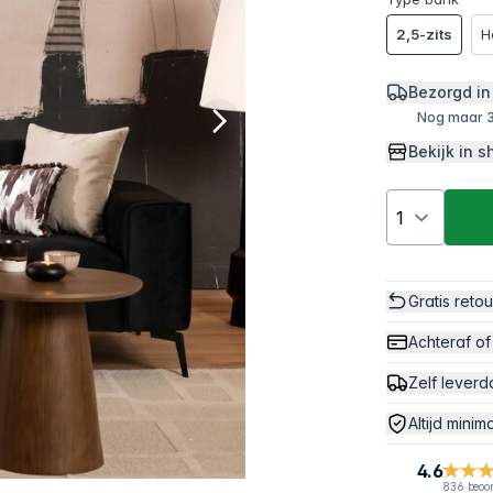
2,5-zits
H
Bezorgd in
Nog maar 3
Bekijk in
Gratis reto
Achteraf of
Zelf leverd
Altijd minim
4.6
836 beoo