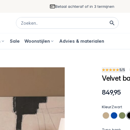
Betaal achteraf of in 3 termijnen
s
Sale
Woonstijlen
Advies & materialen
5/5
Velvet b
849,95
Kleur
Zwart
Type bank