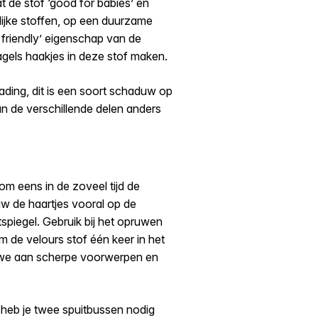
at de stof ‘good for babies’ en
delijke stoffen, op een duurzame
 friendly’ eigenschap van de
agels haakjes in deze stof maken.
ading, dit is een soort schaduw op
van de verschillende delen anders
 om eens in de zoveel tijd de
uw de haartjes vooral op de
spiegel. Gebruik bij het opruwen
om de velours stof één keer in het
en we aan scherpe voorwerpen en
, heb je twee spuitbussen nodig