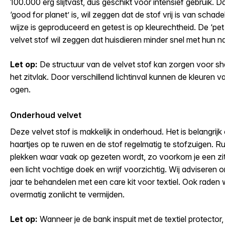
100.000 erg slijtvast, dus geschikt voor intensief gebruik. D
‘good for planet’ is, wil zeggen dat de stof vrij is van scha
wijze is geproduceerd en getest is op kleurechtheid. De ‘pet
velvet stof wil zeggen dat huisdieren minder snel met hun n
Let op:
De structuur van de velvet stof kan zorgen voor sh
het zitvlak. Door verschillend lichtinval kunnen de kleuren 
ogen.
Onderhoud velvet
Deze velvet stof is makkelijk in onderhoud. Het is belangrijk
haartjes op te ruwen en de stof regelmatig te stofzuigen. R
plekken waar vaak op gezeten wordt, zo voorkom je een zit
een licht vochtige doek en wrijf voorzichtig. Wij adviseren 
jaar te behandelen met een care kit voor textiel. Ook rad
overmatig zonlicht te vermijden.
Let op:
Wanneer je de bank inspuit met de textiel protector