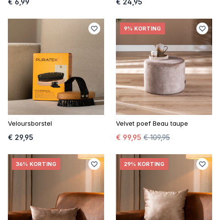
€ 6,99
€ 24,95
9% KORTING
Veloursborstel
Velvet poef Beau taupe
€ 29,95
€ 99,95
€ 109,95
36% KORTING
29% KORTING