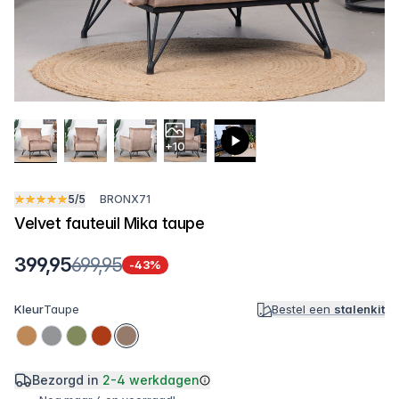
+10
5/5
BRONX71
Velvet fauteuil Mika taupe
399,95
699,95
-43%
Kleur
Taupe
Bestel een
stalenkit
Bezorgd in
2-4 werkdagen