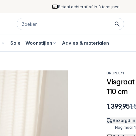
Betaal achteraf of in 3 termijnen
s
Sale
Woonstijlen
Advies & materialen
BRONX71
Visgraat
110 cm
1.399,95
1.
Bezorgd in
Nog maar 1