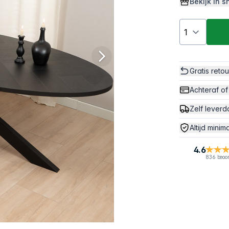
Bekijk in
Gratis reto
Achteraf of
Zelf leverd
Altijd minim
4.6
836 beoo