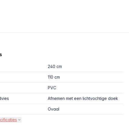
s
240 cm
110 cm
PVC
vies
Afnemen met een lichtvochtige doek
Ovaal
cificaties