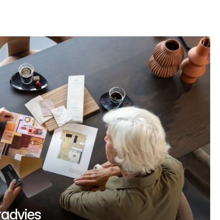
uradvies