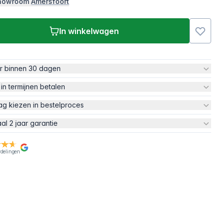
 showroom
Amersfoort
In winkelwagen
ur binnen 30 dagen
 in termijnen betalen
ag kiezen in bestelproces
aal 2 jaar garantie
rdelingen