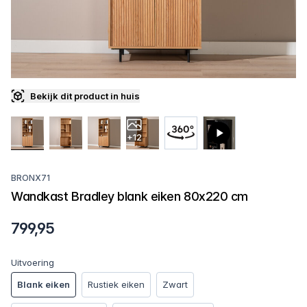
Bekijk dit product in huis
+12
BRONX71
Wandkast Bradley blank eiken 80x220 cm
799,95
Uitvoering
Blank eiken
Rustiek eiken
Zwart