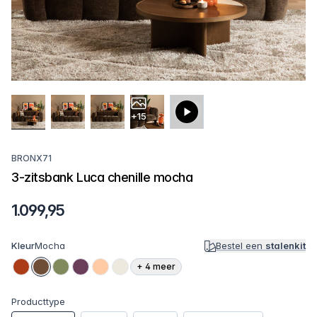
+15
BRONX71
3-zitsbank Luca chenille mocha
1.099,95
Kleur
Mocha
Bestel een
stalenkit
+
4
meer
Producttype