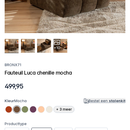
+10
BRONX71
Fauteuil Luca chenille mocha
499,95
Kleur
Mocha
Bestel een
stalenkit
+
3
meer
Producttype