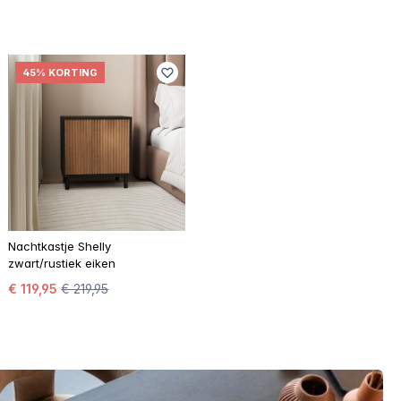
45% KORTING
Nachtkastje Shelly
zwart/rustiek eiken
€ 119,95
€ 219,95