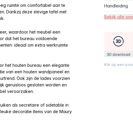
noeg ruimte om comfortabel aan te
Handleiding
n. Dankzij deze stevige tafel met
Bekijk alle spe
ok.
neer, waardoor het meubel een
voor dat het bureau voldoende
enten: ideaal om extra werkruimte
3D download
Klik op een ico
or het houten bureau een elegante
ls die van een houten wandpaneel en
urtrend. Ook zijn de lades voorzien
ijk geruisloos gesloten worden en
ubel veroorzaken.
uiken als secretaire of sidetable in
t leuke decoratie items van de Maury