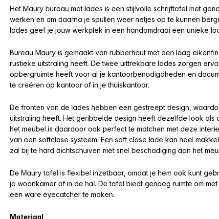
Het Maury bureau met lades is een stijlvolle schrijftafel met ge
werken en om daarna je spullen weer netjes op te kunnen berge
lades geef je jouw werkplek in een handomdraai een unieke lo
Bureau Maury is gemaakt van rubberhout met een laag eikenfi
rustieke uitstraling heeft. De twee uittrekbare lades zorgen er
opbergruimte heeft voor al je kantoorbenodigdheden en docum
te creëren op kantoor of in je thuiskantoor.
De fronten van de lades hebben een gestreept design, waardo
uitstraling heeft. Het geribbelde design heeft dezelfde look a
het meubel is daardoor ook perfect te matchen met deze interie
van een softclose systeem. Een soft close lade kan heel makkel
zal bij te hard dichtschuiven niet snel beschadiging aan het me
De Maury tafel is flexibel inzetbaar, omdat je hem ook kunt gebr
je woonkamer of in de hal. De tafel biedt genoeg ruimte om me
een ware eyecatcher te maken.
Materiaal