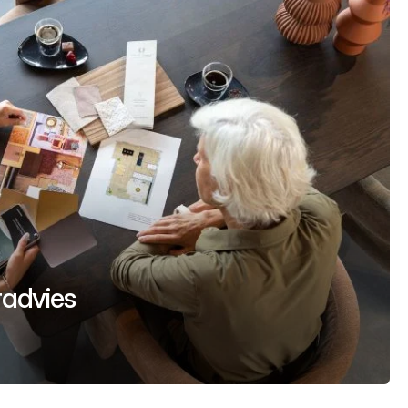
uradvies