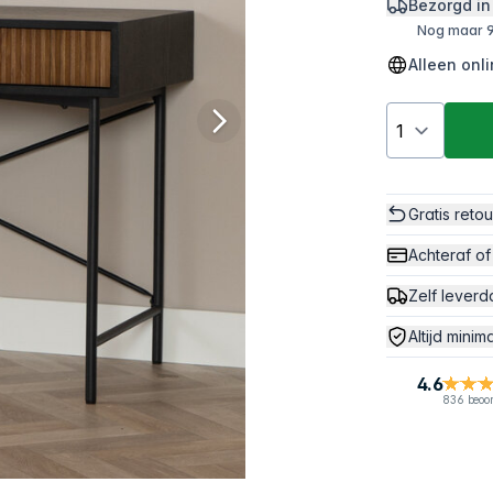
Bezorgd in
Nog maar 9
Alleen onl
Gratis reto
Achteraf of
Zelf leverd
Altijd minim
4.6
836 beoo