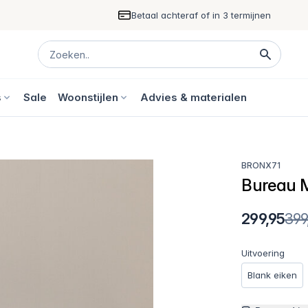
Betaal achteraf of in 3 termijnen
s
Sale
Woonstijlen
Advies & materialen
BRONX71
Bureau M
299,95
399
Uitvoering
Blank eiken