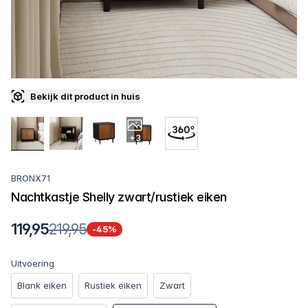
Bekijk dit product in huis
+3
BRONX71
Nachtkastje Shelly zwart/rustiek eiken
119,95
219,95
-45%
Uitvoering
Blank eiken
Rustiek eiken
Zwart