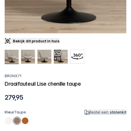
Bekijk dit product in huis
+15
BRONX71
Draaifauteuil Lise chenille taupe
279,95
Kleur
Taupe
Bestel een
stalenkit