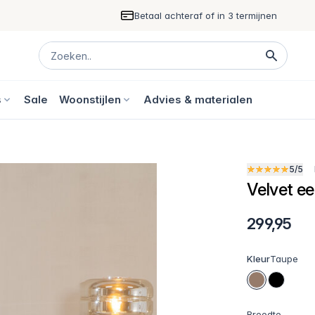
Betaal achteraf of in 3 termijnen
s
Sale
Woonstijlen
Advies & materialen
5/5
Velvet e
299,95
Kleur
Taupe
Breedte