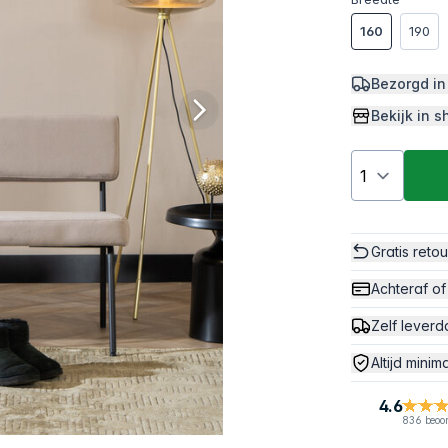
160
190
Bezorgd in
Bekijk in
Gratis reto
Achteraf of
Zelf leverd
Altijd minim
4.6
836 beoo