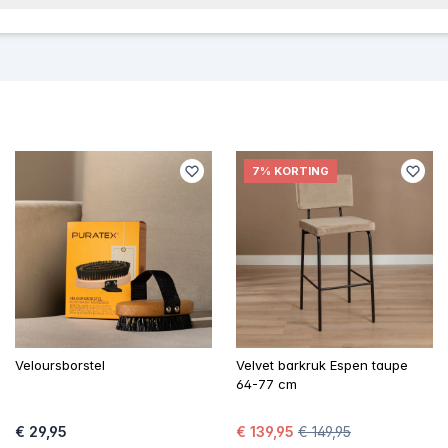
7% KORTING
Veloursborstel
Velvet barkruk Espen taupe
64-77 cm
€ 29,95
€ 139,95
€ 149,95