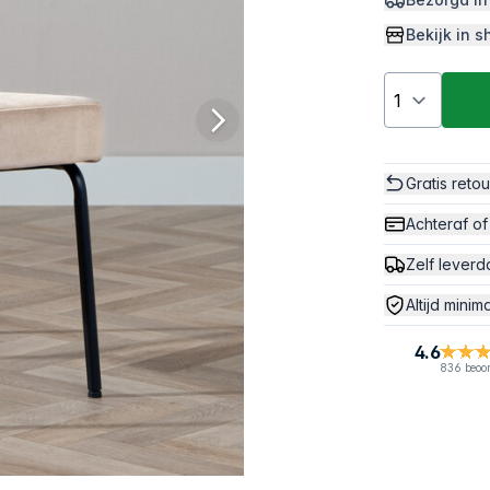
Bekijk in
Gratis reto
Achteraf of
Zelf leverd
Altijd minim
4.6
836 beoo