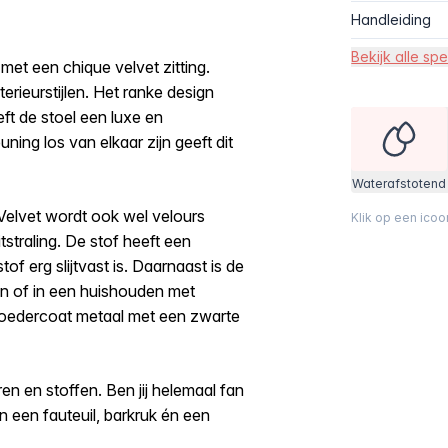
Handleiding
Bekijk alle spe
met een chique velvet zitting.
terieurstijlen. Het ranke design
ft de stoel een luxe en
uning los van elkaar zijn geeft dit
Waterafstotend
Velvet wordt ook wel velours
Klik op een ico
traling. De stof heeft een
f erg slijtvast is. Daarnaast is de
en of in een huishouden met
poedercoat metaal met een zwarte
en en stoffen. Ben jij helemaal fan
 een fauteuil, barkruk én een