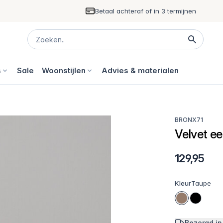
Betaal achteraf of in 3 termijnen
s
Sale
Woonstijlen
Advies & materialen
BRONX71
Velvet e
129,95
Kleur
Taupe
Bezorgd in