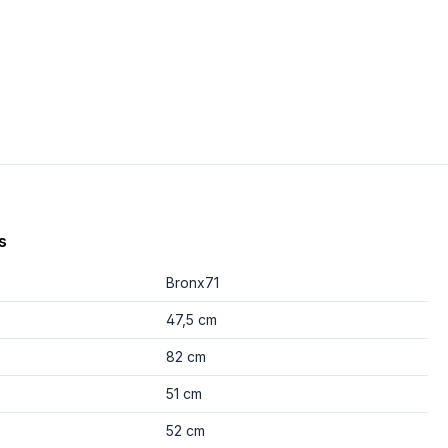
s
Bronx71
47,5 cm
82 cm
51 cm
52 cm