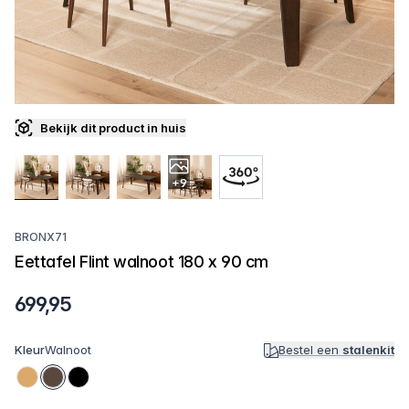
Bekijk dit product in huis
+9
BRONX71
Eettafel Flint walnoot 180 x 90 cm
699,95
Kleur
Walnoot
Bestel een
stalenkit