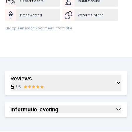
Gecertificeerd
Vuilafstotend
Brandwerend
Waterafstotend
Klik op een icoon voor meer informatie
Reviews
5
/ 5
Informatie levering