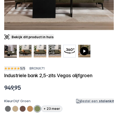
Bekijk dit product in huis
+13
5/5
BRONX71
Industriele bank 2,5-zits Vegas olijfgroen
949,95
Kleur
Olijf Groen
Bestel een
stalenkit
+
23
meer