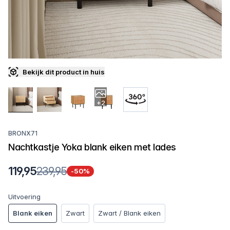
Bekijk dit product in huis
+2
BRONX71
Nachtkastje Yoka blank eiken met lades
119,95
239,95
-50%
Uitvoering
Blank eiken
Zwart
Zwart / Blank eiken