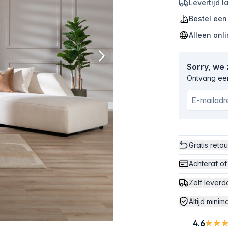
Levertijd 
Bestel ee
Alleen onl
Sorry, we
Ontvang een
Gratis reto
Achteraf of
Zelf leverd
Altijd minim
4.6