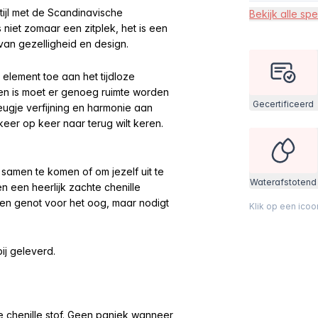
tijl met de Scandinavische
Bekijk alle spe
niet zomaar een zitplek, het is een
van gezelligheid en design.
element toe aan het tijdloze
en is moet er genoeg ruimte worden
Gecertificeerd
ugje verfijning en harmonie aan
eer op keer naar terug wilt keren.
 samen te komen of om jezelf uit te
Waterafstotend
 een heerlijk zachte chenille
een genot voor het oog, maar nodigt
Klik op een ico
bij geleverd.
e chenille stof. Geen paniek wanneer