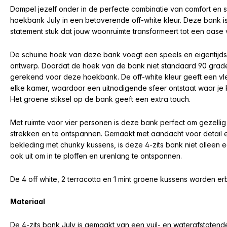
Dompel jezelf onder in de perfecte combinatie van comfort en s
hoekbank July in een betoverende off-white kleur. Deze bank is 
statement stuk dat jouw woonruimte transformeert tot een oase 
De schuine hoek van deze bank voegt een speels en eigentijds 
ontwerp. Doordat de hoek van de bank niet standaard 90 grad
gerekend voor deze hoekbank. De off-white kleur geeft een vle
elke kamer, waardoor een uitnodigende sfeer ontstaat waar je k
Het groene stiksel op de bank geeft een extra touch.
Met ruimte voor vier personen is deze bank perfect om gezellig
strekken en te ontspannen. Gemaakt met aandacht voor detail en
bekleding met chunky kussens, is deze 4-zits bank niet alleen 
ook uit om in te ploffen en urenlang te ontspannen.
De 4 off white, 2 terracotta en 1 mint groene kussens worden er
Materiaal
De 4-zits bank July is gemaakt van een vuil- en waterafstotend