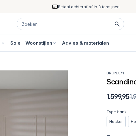
Betaal achteraf of in 3 termijnen
s
Sale
Woonstijlen
Advies & materialen
BRONX71
Scandina
1.599,95
1.
Type bank
Hocker
Ho