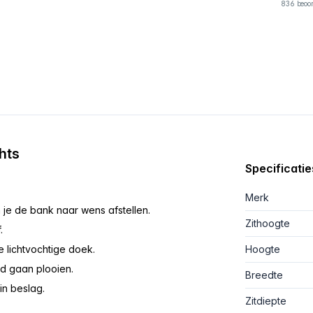
836 beoo
hts
Specificatie
Merk
n je de bank naar wens afstellen.
Zithoogte
.
lichtvochtige doek.
Hoogte
jd gaan plooien.
Breedte
in beslag.
Zitdiepte