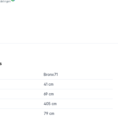
rdelingen
s
Bronx71
41 cm
69 cm
405 cm
79 cm