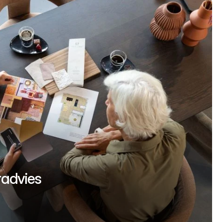
uradvies