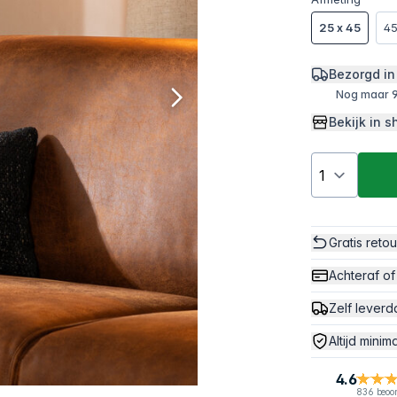
25 x 45
45
Bezorgd in
Nog maar 9
Bekijk in
Gratis reto
Achteraf of
Zelf leverd
Altijd minim
4.6
836 beoo