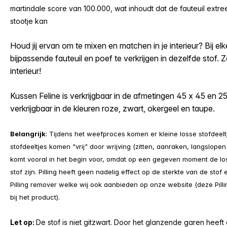
martindale score van 100.000, wat inhoudt dat de fauteuil extree
stootje kan
Houd jij ervan om te mixen en matchen in je interieur? Bij el
bijpassende fauteuil en poef te verkrijgen in dezelfde stof. Zo
interieur!
Kussen Feline is verkrijgbaar in de afmetingen 45 x 45 en 2
verkrijgbaar in de kleuren roze, zwart, okergeel en taupe.
Belangrijk
: Tijdens het weefproces komen er kleine losse stofdeeltj
stofdeeltjes komen "vrij" door wrijving (zitten, aanraken, langslopen 
komt vooral in het begin voor, omdat op een gegeven moment de loss
stof zijn. Pilling heeft geen nadelig effect op de sterkte van de sto
Pilling remover welke wij ook aanbieden op onze website (deze Pillin
bij het product).
Let op:
De stof is niet gitzwart. Door het glanzende garen heeft