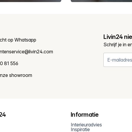
Livin24 ni
icht op Whatsapp
Schrijf je in 
antenservice@livin24.com
0 81 556
onze showroom
n24
Informatie
Interieuradvies
Inspiratie