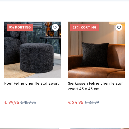
9% KORTING
29% KORTING
Poef Feline chenille stof zwart
Sierkussen Feline chenille stof
zwart 45 x 45 cm
€ 99,95
€ 109,95
€ 24,95
€ 34,99