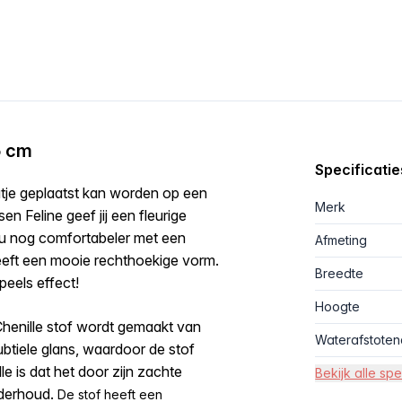
5 cm
Specificatie
aatje geplaatst kan worden op een
Merk
sen Feline geef jij een fleurige
 nu nog comfortabeler met een
Afmeting
heeft een mooie rechthoekige vorm.
Breedte
peels effect!
Hoogte
 Chenille stof wordt gemaakt van
Waterafstoten
ubtiele glans, waardoor de stof
e is dat het door zijn zachte
Bekijk alle spe
onderhoud.
De stof heeft een