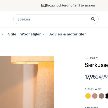
Betaal achteraf of in 3 termijnen
s
Sale
Woonstijlen
Advies & materialen
BRONX71
Sierkusse
17,95
24,99
Kleur
Zwart
Afmeting