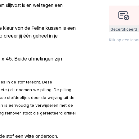
m slijtvast is en wel tegen een
ke kleur van de Feline kussen is een
Gecertificeerd
 creëer jij één geheel in je
Klik op een ico
5 x 45. Beide afmetingen zijn
es in de stof terecht. Deze
etc.) dit noemen we pilling. De pilling
e stofdeeltjes door de wrijving uit de
f en is eenvoudig te verwijderen met de
g remover staat als gerelateerd artikel
 de stof een witte ondertoon.