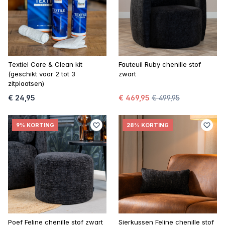
Textiel Care & Clean kit
Fauteuil Ruby chenille stof
(geschikt voor 2 tot 3
zwart
zitplaatsen)
€ 24,95
€ 469,95
€ 499,95
9% KORTING
28% KORTING
Poef Feline chenille stof zwart
Sierkussen Feline chenille stof