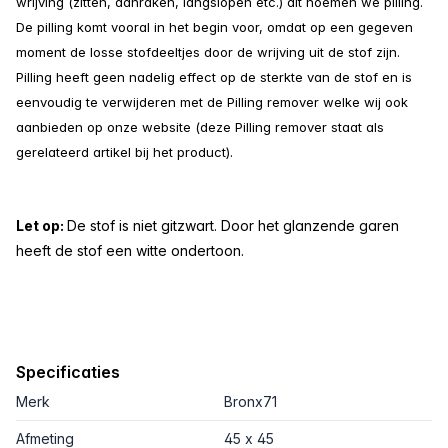
wrijving (zitten, aanraken, langslopen etc.) dit noemen we pilling.
De pilling komt vooral in het begin voor, omdat op een gegeven
moment de losse stofdeeltjes door de wrijving uit de stof zijn.
Pilling heeft geen nadelig effect op de sterkte van de stof en is
eenvoudig te verwijderen met de Pilling remover welke wij ook
aanbieden op onze website (deze Pilling remover staat als
gerelateerd artikel bij het product).
Let op:
De stof is niet gitzwart. Door het glanzende garen
heeft de stof een witte ondertoon.
Specificaties
Merk
Bronx71
Afmeting
45 x 45