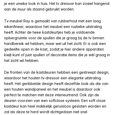
je een unieke look in huis. Het tv dressoir kan zowel hangend
aan de muur als staand gebruikt worden.
Tv-meubel Ray is gemaakt van rubberhout met een laag
eikenfineer, waardoor het meubel een rustieke uitstraling
heeft. Achter de twee kastdeurtjes heb je voldoende
opbergruimte voor de spullen die je graag bij de tv binnen
handbereik wil hebben, maar wel uit het zicht. Er is ook een
gedeelte open in de kast, zodat je hier andere apparaten
kwijt kunt of juist spullen of decoratie items die je wél graag in
het zicht wil hebben.
De fronten van de kastdeuren hebben een gestreept design,
waardoor het houten tv-dressoir een elegante uitstraling
heeft. Het geribbelde design heeft dezelfde look als die van
een houten wandpaneel en het meubel is daardoor ook
perfect te matchen met deze interieurtrend. Ook zijn de
deuren voorzien van een softclose systeem. Een soft close
kastdeur kan heel makkelijk geruisloos gesloten worden en
zal als deze te hard wordt dichtgedaan niet snel