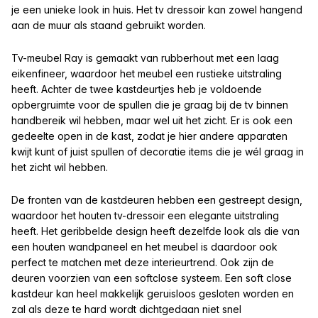
je een unieke look in huis. Het tv dressoir kan zowel hangend
aan de muur als staand gebruikt worden.
Tv-meubel Ray is gemaakt van rubberhout met een laag
eikenfineer, waardoor het meubel een rustieke uitstraling
heeft. Achter de twee kastdeurtjes heb je voldoende
opbergruimte voor de spullen die je graag bij de tv binnen
handbereik wil hebben, maar wel uit het zicht. Er is ook een
gedeelte open in de kast, zodat je hier andere apparaten
kwijt kunt of juist spullen of decoratie items die je wél graag in
het zicht wil hebben.
De fronten van de kastdeuren hebben een gestreept design,
waardoor het houten tv-dressoir een elegante uitstraling
heeft. Het geribbelde design heeft dezelfde look als die van
een houten wandpaneel en het meubel is daardoor ook
perfect te matchen met deze interieurtrend. Ook zijn de
deuren voorzien van een softclose systeem. Een soft close
kastdeur kan heel makkelijk geruisloos gesloten worden en
zal als deze te hard wordt dichtgedaan niet snel