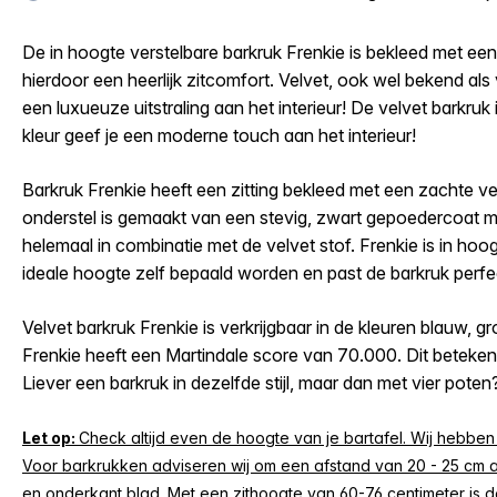
De in hoogte verstelbare barkruk Frenkie is bekleed met een
hierdoor een heerlijk zitcomfort. Velvet, ook wel bekend als 
een luxueuze uitstraling aan het interieur! De velvet barkru
kleur geef je een moderne touch aan het interieur!
Barkruk Frenkie heeft een zitting bekleed met een zachte v
onderstel is gemaakt van een stevig, zwart gepoedercoat m
helemaal in combinatie met de velvet stof. Frenkie is in hoo
ideale hoogte zelf bepaald worden en past de barkruk perfec
Velvet barkruk Frenkie is verkrijgbaar in de kleuren blauw, g
Frenkie heeft een Martindale score van 70.000. Dit betekent d
Liever een barkruk in dezelfde stijl, maar dan met vier pote
Let op:
Check altijd even de hoogte van je bartafel. Wij hebben
Voor barkrukken adviseren wij om een afstand van 20 - 25 cm 
en onderkant blad. Met een zithoogte van 60-76 centimeter is 