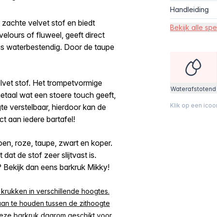
Handleiding
 zachte velvet stof en biedt
Bekijk alle spe
velours of fluweel, geeft direct
k is waterbestendig. Door de taupe
elvet stof. Het trompetvormige
Waterafstotend
etaal wat een stoere touch geeft,
Klik op een ico
gte verstelbaar, hierdoor kan de
t aan iedere bartafel!
roen, roze, taupe, zwart en koper.
at de stof zeer slijtvast is.
n? Bekijk dan eens barkruk Mikky!
 krukken in verschillende hoogtes.
aan te houden tussen de zithoogte
deze barkruk daarom geschikt voor