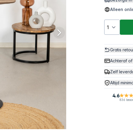
Alleen onl
Gratis reto
Achteraf of
Zelf leverd
Altijd minim
4.6
836 beoo