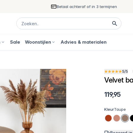
Betaal achteraf of in 3 termijnen
s
Sale
Woonstijlen
Advies & materialen
5/5
Velvet b
119,95
Kleur
Taupe
Bezorgd in