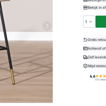
Bekijk in
Gratis reto
Achteraf of
Zelf leverd
Altijd minim
4.6
836 beoo