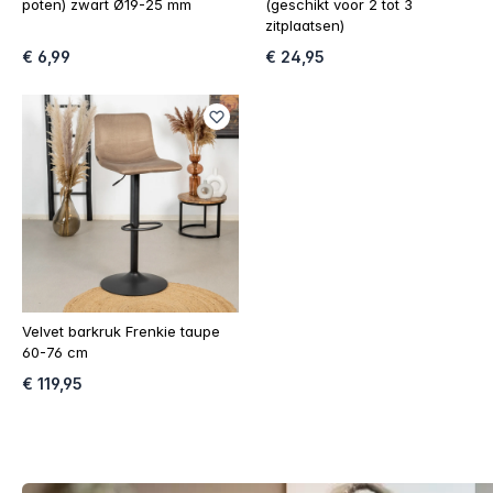
poten) zwart Ø19-25 mm
(geschikt voor 2 tot 3
zitplaatsen)
€ 6,99
€ 24,95
Velvet barkruk Frenkie taupe
60-76 cm
€ 119,95