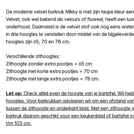
De moderne velvet barkruk Mikky is met zijn taupe kleur ee
Velvet, ook wel bekend als velours of fluweel, heeft een luxu
onderhoud. Daarnaast is de velvet stof ook nog eens waterb
in drie hoogtes te verstellen door middel van de bijgeleverd
hoogtes zijn 65, 70 en 78 cm.
Verschillende zithoogtes:
Zithoogte zonder extra pootjes = 65 cm
Zithoogte met korte extra pootjes = 70 cm
Zithoogte met lange extra pootjes = 78 cm.
Let op:
Check altijd even de hoogte van je bartafel. Wij he
hoogtes. Voor barkrukken adviseren wij om een afstand va
tussen de zithoogte en onderkant blad. Met een zithoogte 
barkruk daarom geschikt voor een keukenblad of bartafel 
t/m 103 cm.