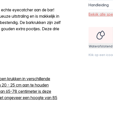
Handleiding
n echte eyecatcher aan de bar!
Bekijk alle spe
euze uitstraling en is makkelijk in
estendig. De barkrukken zijn zelf
e gouden extra pootjes. Deze drie
Waterafstotend
Klik op een ico
bben krukken in verschillende
n 20 - 25 cm aan te houden
van 65-78 centimeter is deze
met ongeveer een hoogte van 85