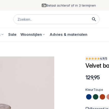
Betaal achteraf of in 3 termijnen
s
Sale
Woonstijlen
Advies & materialen
4.9/5
Velvet b
129,95
Kleur
Taupe
Bezorgd in