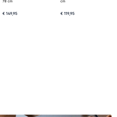
78 cm
cm
€ 149,95
€ 119,95