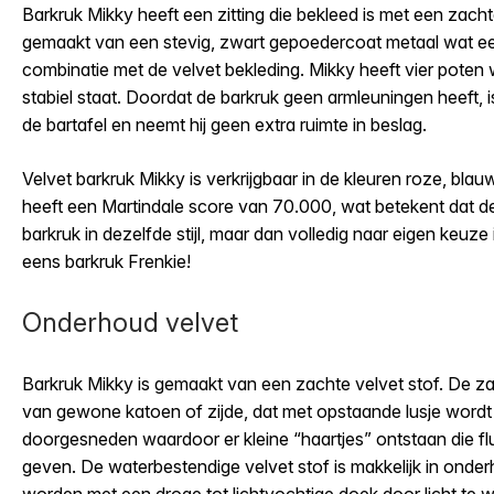
Barkruk Mikky heeft een zitting die bekleed is met een zachte
gemaakt van een stevig, zwart gepoedercoat metaal wat een
combinatie met de velvet bekleding. Mikky heeft vier poten
stabiel staat. Doordat de barkruk geen armleuningen heeft, i
de bartafel en neemt hij geen extra ruimte in beslag.
Velvet barkruk Mikky is verkrijgbaar in de kleuren roze, bla
heeft een Martindale score van 70.000, wat betekent dat de s
barkruk in dezelfde stijl, maar dan volledig naar eigen keuze
eens barkruk Frenkie!
Onderhoud velvet
Barkruk Mikky is gemaakt van een zachte velvet stof. De z
van gewone katoen of zijde, dat met opstaande lusje word
doorgesneden waardoor er kleine “haartjes” ontstaan die f
geven. De waterbestendige velvet stof is makkelijk in onde