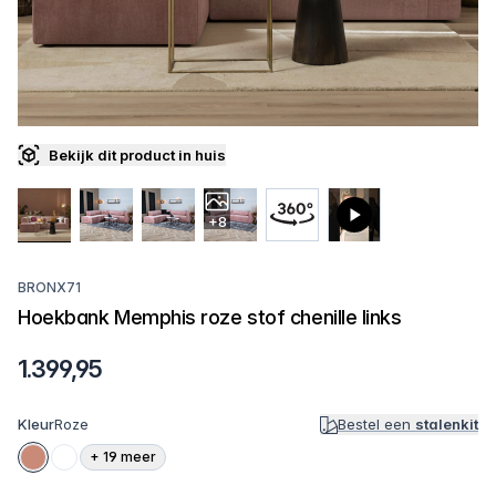
Bekijk dit product in huis
+8
BRONX71
Hoekbank Memphis roze stof chenille links
1.399,95
Kleur
Roze
Bestel een
stalenkit
+
19
meer