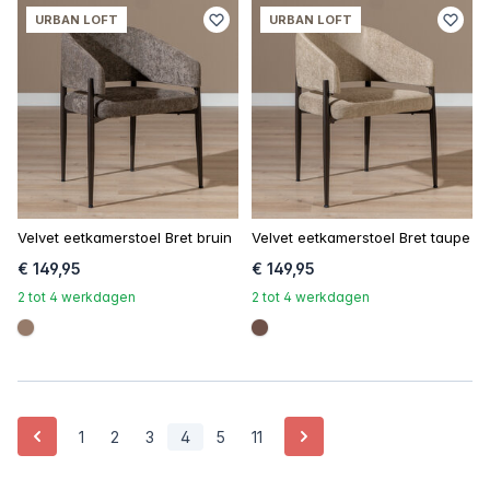
URBAN LOFT
URBAN LOFT
Velvet eetkamerstoel Bret bruin
Velvet eetkamerstoel Bret taupe
€ 149,95
€ 149,95
2 tot 4 werkdagen
2 tot 4 werkdagen
#967b6a
#6e5148
Vorige
Volgende
1
2
3
4
5
11