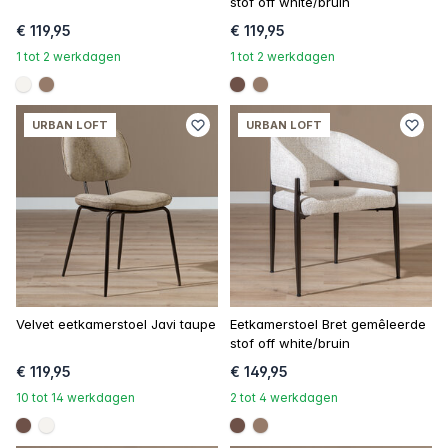
stof off white/bruin
€ 119,95
€ 119,95
1 tot 2 werkdagen
1 tot 2 werkdagen
#f5f3ef
#967b6a
#6e5148
#967b6a
URBAN LOFT
URBAN LOFT
Velvet eetkamerstoel Javi taupe
Eetkamerstoel Bret gemêleerde
stof off white/bruin
€ 119,95
€ 149,95
10 tot 14 werkdagen
2 tot 4 werkdagen
#6e5148
#f5f3ef
#6e5148
#967b6a