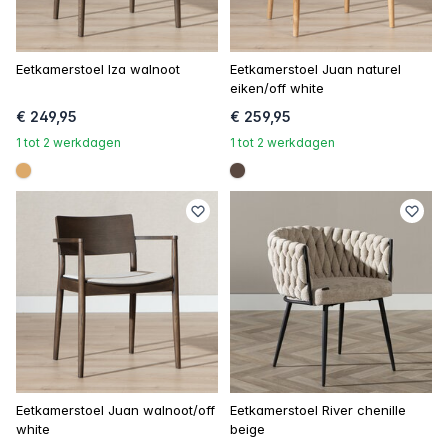
Eetkamerstoel Iza walnoot
Eetkamerstoel Juan naturel
eiken/off white
€ 249,95
€ 259,95
1 tot 2 werkdagen
1 tot 2 werkdagen
#dca96a
#594840
Eetkamerstoel Juan walnoot/off
Eetkamerstoel River chenille
white
beige