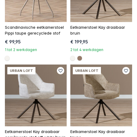
Scandinavische eetkamerstoel
Eetkamerstoel Kay draaibaar
Pippi taupe gerecyclede stof
bruin
€ 99,95
€ 199,95
1 tot 2 werkdagen
2 tot 4 werkdagen
#f5f3ef
#f5f3ef
#967b6a
URBAN LOFT
URBAN LOFT
Eetkamerstoel Kay draaibaar
Eetkamerstoel Kay draaibaar