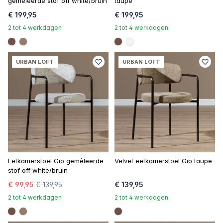
gemêleerde stof off white/bruin
taupe
€ 199,95
€ 199,95
2 tot 4 werkdagen
2 tot 4 werkdagen
#6e5148
#967b6a
#6e5148
#f5f3ef
URBAN LOFT
URBAN LOFT
Eetkamerstoel Gio gemêleerde
Velvet eetkamerstoel Gio taupe
stof off white/bruin
€ 99,95
€ 139,95
€ 139,95
2 tot 4 werkdagen
2 tot 4 werkdagen
#6e5148
#967b6a
#6e5148