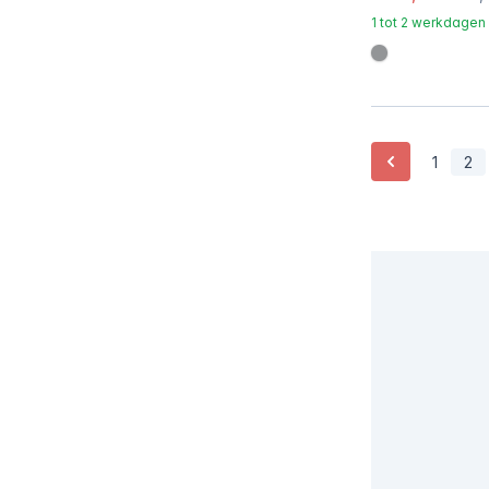
1 tot 2 werkdagen
#939597
Vorige
1
2