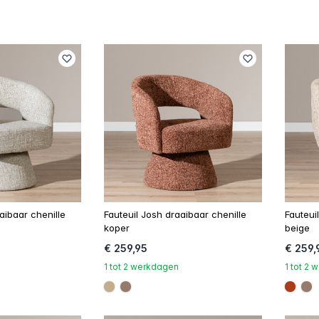
aibaar chenille
Fauteuil Josh draaibaar chenille
Fauteui
koper
beige
€ 259,95
€ 259,
1 tot 2 werkdagen
1 tot 2
#c4ad8d
#967b6a
#ac3
#9