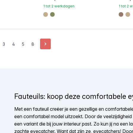
1 tot 2 werkdagen
1 tot 2
#c4ad8d
#808a5d
#967
#
Volgende
3
4
5
8
Fauteuils
: koop deze comfortabele 
Met een
fauteuil
creëer je een gezellige en comfortabele z
een comfortabel model uitzoekt. Door de veelzijdigheid v
een variant die bij jouw interieur past. Zo kun jij na een 
zachte eyecatcher. Want dat zijn ze, eyecatchers! Door