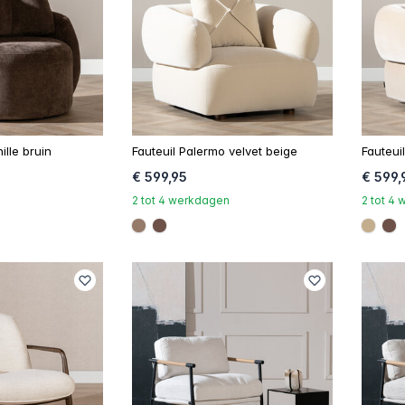
ille bruin
Fauteuil Palermo velvet beige
Fauteui
€ 599,95
€ 599,
2 tot 4 werkdagen
2 tot 4
#967b6a
#6e5148
#c4a
#