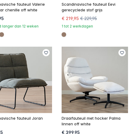
avische fauteuil Valerie
Scandinavische fauteuil Eevi
ar chenille off white
gerecyclede stof grijs
95
€ 219,95
€ 229,95
jd langer dan 12 weken
1 tot 2 werkdagen
023
cccb1
#967b6a
#967b6a
avische fauteuil Joran
Draaifauteuil met hocker Palma
linnen off white
95
€ 399,95