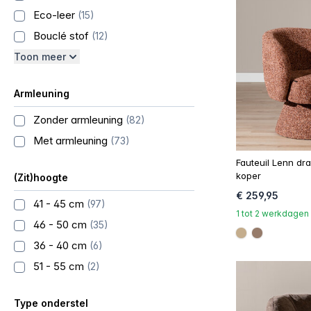
Eco-leer
(15)
Bouclé stof
(12)
Toon meer
Armleuning
Zonder armleuning
(82)
Met armleuning
(73)
Fauteuil Lenn dra
koper
(Zit)hoogte
€ 259,95
41 - 45 cm
(97)
1 tot 2 werkdagen
46 - 50 cm
(35)
#c4ad8d
#967b6a
36 - 40 cm
(6)
51 - 55 cm
(2)
Type onderstel