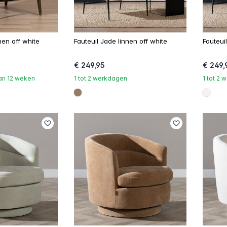
nen off white
Fauteuil Jade linnen off white
Fauteui
€ 249,95
€ 249,
dan 12 weken
1 tot 2 werkdagen
1 tot 2
#967b6a
#f5f3