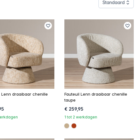
Standaard
l Lenn draaibaar chenille
Fauteuil Lenn draaibaar chenille
taupe
95
€ 259,95
 werkdagen
1 tot 2 werkdagen
c17
67b6a
#c4ad8d
#ac3c17