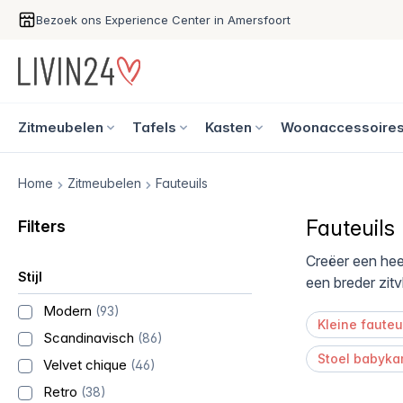
Bezoek ons Experience Center in Amersfoort
Zitmeubelen
Tafels
Kasten
Woonaccessoire
Home
Zitmeubelen
Fauteuils
Fauteuils
Filters
Creëer een hee
Stijl
een breder zitv
Modern
(93)
Kleine fauteu
Scandinavisch
(86)
Stoel babyka
Velvet chique
(46)
Retro
(38)