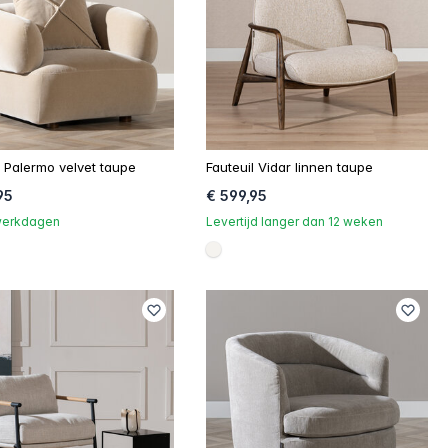
l Palermo velvet taupe
Fauteuil Vidar linnen taupe
95
€ 599,95
 werkdagen
Levertijd langer dan 12 weken
d8d
6e5148
#f5f3ef