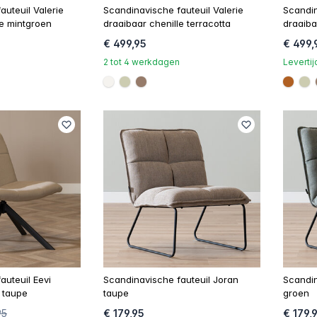
auteuil Valerie
Scandinavische fauteuil Valerie
Scandin
le mintgroen
draaibaar chenille terracotta
draaiba
€ 499,95
€ 499,
2 tot 4 werkdagen
Leverti
a
#f5f3ef
#ccccb1
#967b6a
#b06
#c
auteuil Eevi
Scandinavische fauteuil Joran
Scandin
 taupe
taupe
groen
95
€ 179,95
€ 179,