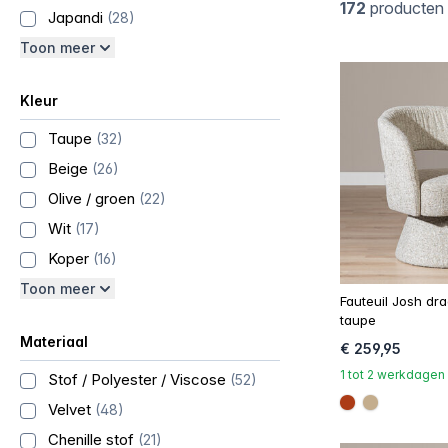
172
producten
Japandi
(28)
Toon meer
Kleur
Taupe
(32)
Beige
(26)
Olive / groen
(22)
Wit
(17)
Koper
(16)
Toon meer
Fauteuil Josh dra
taupe
Materiaal
€ 259,95
1 tot 2 werkdagen
Stof / Polyester / Viscose
(52)
Velvet
(48)
#ac3c17
#c4ad8d
Chenille stof
(21)