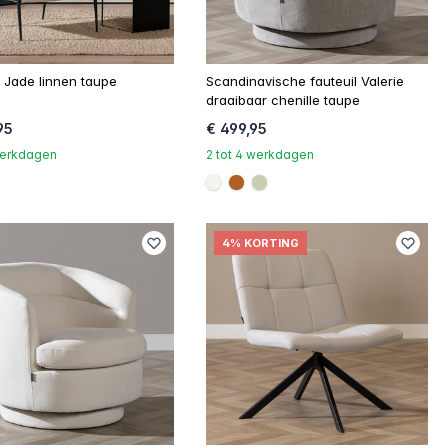
l Jade linnen taupe
Scandinavische fauteuil Valerie
draaibaar chenille taupe
95
€ 499,95
 werkdagen
2 tot 4 werkdagen
ef
#f5f3ef
#b06023
#ccccb1
4% KORTING