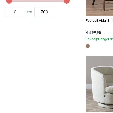
tot
Fauteuil Vidar lin
€ 599,95
Levertijd langer 
#967b6a