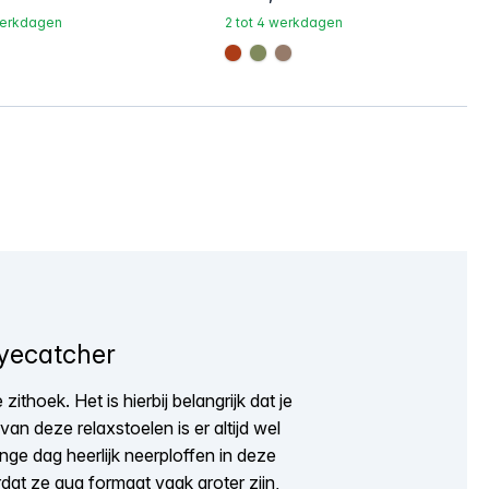
 werkdagen
2 tot 4 werkdagen
b6a
c4ad8d
#ac3c17
#808a5d
#967b6a
eyecatcher
ithoek. Het is hierbij belangrijk dat je
an deze relaxstoelen is er altijd wel
lange dag heerlijk neerploffen in deze
dat ze qua formaat vaak groter zijn,