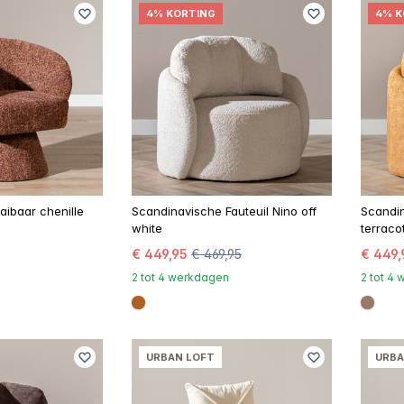
4% KORTING
4% K
aibaar chenille
Scandinavische Fauteuil Nino off
Scandin
white
terraco
€ 449,95
€ 469,95
€ 449,
2 tot 4 werkdagen
2 tot 4
#b06023
#967
URBAN LOFT
URBA