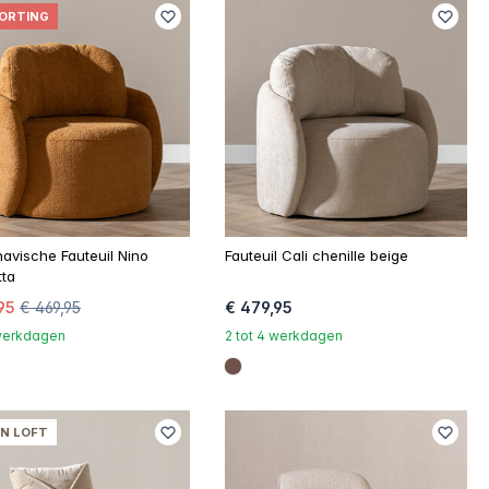
ORTING
avische Fauteuil Nino
Fauteuil Cali chenille beige
tta
95
€ 469,95
€ 479,95
 werkdagen
2 tot 4 werkdagen
b6a
#6e5148
N LOFT