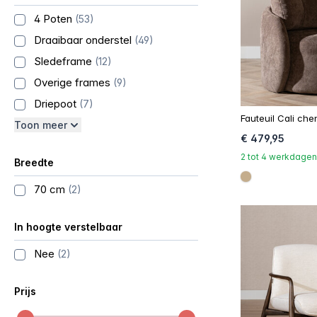
4 Poten
(53)
Draaibaar onderstel
(49)
Sledeframe
(12)
Overige frames
(9)
Driepoot
(7)
Fauteuil Cali chen
Toon meer
€ 479,95
2 tot 4 werkdagen
Breedte
#c4ad8d
70 cm
(2)
In hoogte verstelbaar
Nee
(2)
Prijs