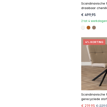
Scandinavische f
draaibaar chenil
€ 499,95
2 tot 4 werkdagen
#f5f3ef
#b06023
#967b6
4% KORTING
Scandinavische f
gerecyclede stof
€ 219,95
€ 229,