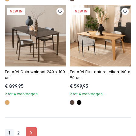
#dca96a
#594840
NEW IN
NEW IN
Eettafel Cala walnoot 240 x 100
Eettafel Flint naturel eiken 160 x
cm
90 cm
€ 899,95
€ 599,95
2 tot 4 werkdagen
2 tot 4 werkdagen
#dca96a
#594840
#000000
Volgende
1
2