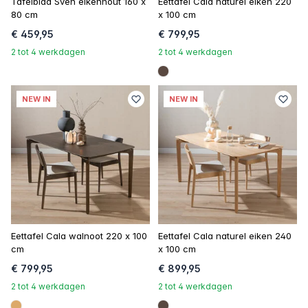
Tafelblad Sven eikenhout 160 x
Eettafel Cala naturel eiken 220
80 cm
x 100 cm
€ 459,95
€ 799,95
2 tot 4 werkdagen
2 tot 4 werkdagen
#594840
NEW IN
NEW IN
Eettafel Cala walnoot 220 x 100
Eettafel Cala naturel eiken 240
cm
x 100 cm
€ 799,95
€ 899,95
2 tot 4 werkdagen
2 tot 4 werkdagen