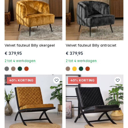
Velvet fauteuil Billy okergeel
Velvet fauteuil Billy antraciet
€ 379,95
€ 379,95
2 tot 4 werkdagen
2 tot 4 werkdagen
#707070
#967b6a
#154734
#ac3c17
#967b6a
#ffc42a
#154734
#ac3c17
40% KORTING
40% KORTING