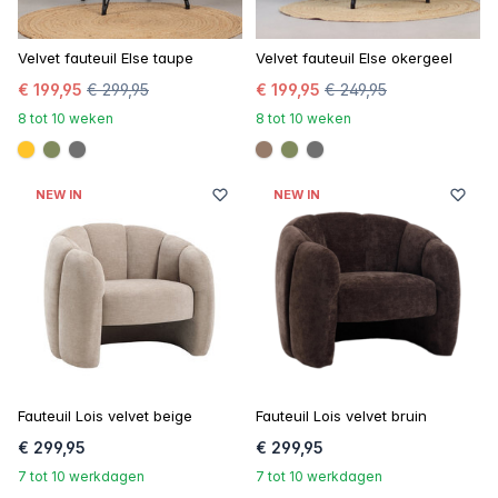
Velvet fauteuil Else taupe
Velvet fauteuil Else okergeel
€ 199,95
€ 299,95
€ 199,95
€ 249,95
8 tot 10 weken
8 tot 10 weken
#ffc42a
#808a5d
#707070
#967b6a
#808a5d
#707070
NEW IN
NEW IN
Fauteuil Lois velvet beige
Fauteuil Lois velvet bruin
€ 299,95
€ 299,95
7 tot 10 werkdagen
7 tot 10 werkdagen