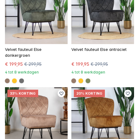
Velvet fauteuil Else
Velvet fauteuil Else antraciet
donkergroen
€ 199,95
€ 299,95
€ 199,95
€ 299,95
4 tot 8 werkdagen
4 tot 8 werkdagen
#967b6a
#ffc42a
#707070
#967b6a
#ffc42a
#808a5d
33% KORTING
20% KORTING