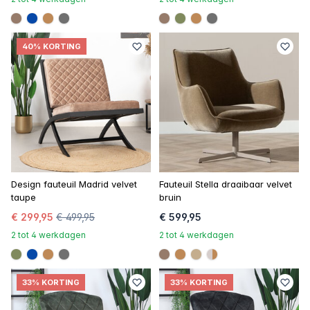
#967b6a
#0648a8
#be8957
#707070
#967b6a
#808a5d
#be8957
#707070
40% KORTING
Design fauteuil Madrid velvet
Fauteuil Stella draaibaar velvet
taupe
bruin
€ 299,95
€ 499,95
€ 599,95
2 tot 4 werkdagen
2 tot 4 werkdagen
#808a5d
#0648a8
#be8957
#707070
#967b6a
#be8957
#c4ad8d
linear-gradient(to
33% KORTING
33% KORTING