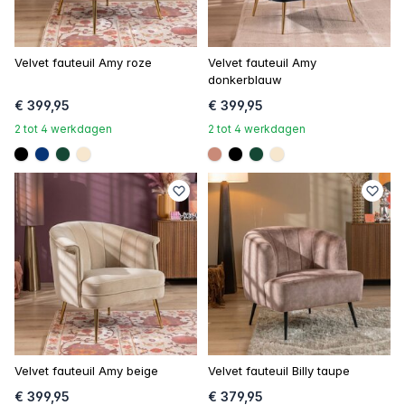
Velvet fauteuil Amy roze
Velvet fauteuil Amy
donkerblauw
€ 399,95
€ 399,95
2 tot 4 werkdagen
2 tot 4 werkdagen
#000000
#073475
#154734
#f7e7ce
#c98a78
#000000
#154734
#f7e7ce
Velvet fauteuil Amy beige
Velvet fauteuil Billy taupe
€ 399,95
€ 379,95