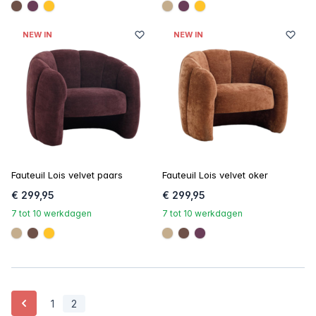
#6e5148
#6a3d58
#ffc42a
#c4ad8d
#6a3d58
#ffc42a
NEW IN
NEW IN
Fauteuil Lois velvet paars
Fauteuil Lois velvet oker
€ 299,95
€ 299,95
7 tot 10 werkdagen
7 tot 10 werkdagen
#c4ad8d
#6e5148
#ffc42a
#c4ad8d
#6e5148
#6a3d58
Vorige
1
2