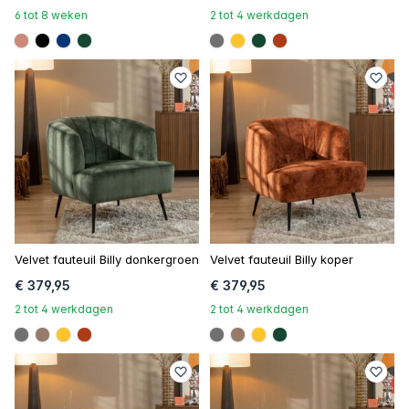
6 tot 8 weken
2 tot 4 werkdagen
#c98a78
#000000
#073475
#154734
#707070
#ffc42a
#154734
#ac3c17
Velvet fauteuil Billy donkergroen
Velvet fauteuil Billy koper
€ 379,95
€ 379,95
2 tot 4 werkdagen
2 tot 4 werkdagen
#707070
#967b6a
#ffc42a
#ac3c17
#707070
#967b6a
#ffc42a
#154734