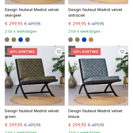
Design fauteuil Madrid velvet
Design fauteuil Madrid velvet
okergeel
antraciet
€ 299,95
€ 499,95
€ 299,95
€ 499,95
2 tot 4 werkdagen
2 tot 4 werkdagen
#967b6a
#808a5d
#0648a8
#707070
#967b6a
#808a5d
#0648a8
#be8957
40% KORTING
40% KORTING
Design fauteuil Madrid velvet
Design fauteuil Madrid velvet
groen
blauw
€ 299,95
€ 499,95
€ 299,95
€ 499,95
2 tot 4 werkdagen
2 tot 4 werkdagen