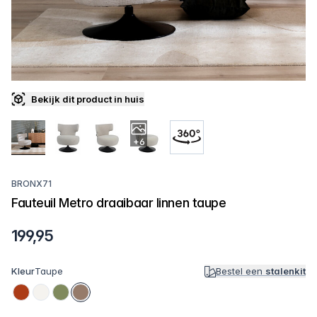
Bekijk dit product in huis
+6
BRONX71
Fauteuil Metro draaibaar linnen taupe
199,95
Kleur
Taupe
Bestel een
stalenkit