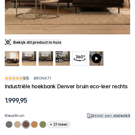
Bekijk dit product in huis
+10
5/5
BRONX71
Industriële hoekbank Denver bruin eco-leer rechts
1.999,95
Kleur
Bruin
Bestel een
stalenkit
+
21
meer