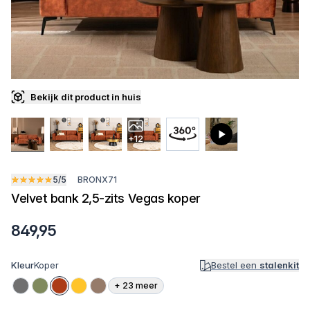
Bekijk dit product in huis
+12
5/5
BRONX71
Velvet bank 2,5-zits Vegas koper
849,95
Kleur
Koper
Bestel een
stalenkit
+
23
meer