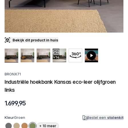
Bekijk dit product in huis
+14
BRONX71
Industriële hoekbank Kansas eco-leer olijfgroen
links
1.699,95
Kleur
Groen
Bestel een
stalenkit
+
10
meer